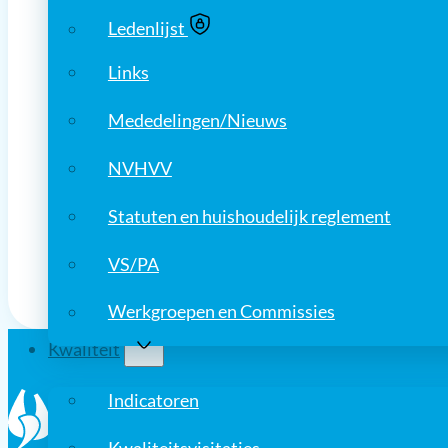
Ledenlijst
Onthoud mij
Links
Uw wachtwoord vergeten?
Mededelingen/Nieuws
Inloggen
NVHVV
Statuten en huishoudelijk reglement
VS/PA
Werkgroepen en Commissies
Kwaliteit
Indicatoren