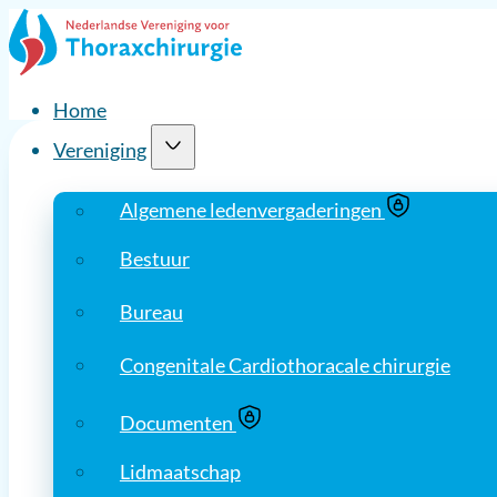
Home
Vereniging
Algemene ledenvergaderingen
Log in en ga verder!
Bestuur
Inloggen is alleen mogelijk voor leden.
Kijk voor m
Bureau
INLOGGEN
Congenitale Cardiothoracale chirurgie
Documenten
Lidmaatschap