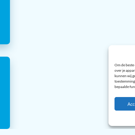
Om de beste 
over je appar
kunnen wij ge
toestemming 
bepaalde fun
Acc