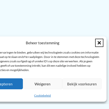
Beheer toestemming
ervaringen te bieden, gebruiken wij technologieën zoals cookies om informatie
aat op te slaan en/of te raadplegen. Door in te stemmen met deze technologieën
gevens zoals surfgedrag of unieke ID's op deze site verwerken. Als je geen
geeft of uw toestemming intrekt, kan dit een nadelige invloed hebben op
cties en mogelijkheden.
epteren
Weigeren
Bekijk voorkeuren
Cookiebeleid