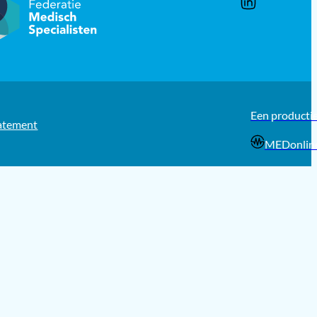
Een producti
tatement
MEDonlin