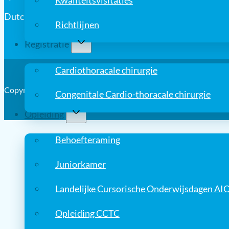
Kwaliteitsvisitaties
Dutch Association for Cardio-Thoracic Surgery
Richtlijnen
Registratie
Cardiothoracale chirurgie
Copyright © 2026, Nederlandse Vereniging voor Thoraxchirurgi
Congenitale Cardio-thoracale chirurgie
Opleiding
Behoefteraming
Juniorkamer
Landelijke Cursorische Onderwijsdagen AI
Opleiding CCTC