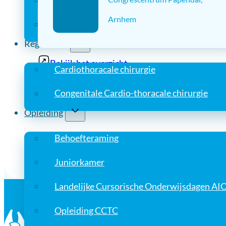
Kwaliteitsvisitaties
Arnhem
Richtlijnen
Registratie
Bekijk het overzicht
Cardiothoracale chirurgie
Congenitale Cardio-thoracale chirurgie
Opleiding
Behoefteraming
Juniorkamer
Landelijke Cursorische Onderwijsdagen AI
Opleiding CCTC