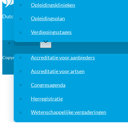
Opleidingsklinieken
Dutch Association for Cardio-Thoracic Surgery
Opleidingsplan
Verdiepingsstages
Nascholing
Accreditatie voor aanbieders
Copyright © 2026, Nederlandse Vereniging voor Thoraxchirurgi
Accreditatie voor artsen
Congresagenda
Herregistratie
Wetenschappelijke vergaderingen