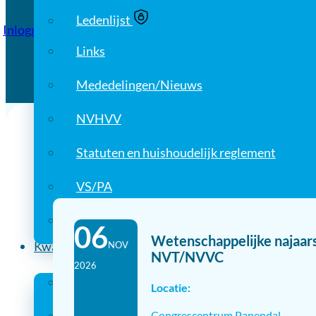
Ledenlijst
Om in te loggen moet u lid zijn
Inloggen voor leden
van de Nederlandse Vereniging.
Links
Mededelingen/Nieuws
NVHVV
Statuten en huishoudelijk reglement
Vergadering(en)
VS/PA
Werkgroepen en Commissies
06
Wetenschappelijke najaar
Kwaliteit
NOV
NVT/NVVC
2026
Indicatoren
Locatie:
Congrescentrum Papendal,