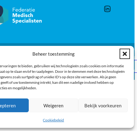
Beheer toestemming
Een producti
tatement
ervaringen te bieden, gebruiken wij technologieën zoals cookies om informatie
MEDonlin
aat op te slaan en/of te raadplegen. Door in te stemmen met deze technologieën
gevens zoals surfgedrag of unieke ID's op deze site verwerken. Als je geen
geeft of uw toestemming intrekt, kan dit een nadelige invloed hebben op
cties en mogelijkheden.
epteren
Weigeren
Bekijk voorkeuren
Cookiebeleid