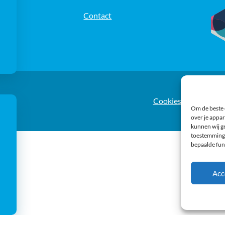
Contact
e
Cookies
Privacy s
Om de beste 
over je appar
kunnen wij ge
toestemming 
bepaalde fun
Acc