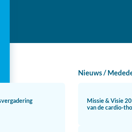
Nieuws / Meded
svergadering
Missie & Visie 2
van de cardio-tho