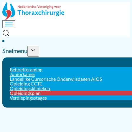
Snelmenu
Behoefteraming
Juniorkamer
Landelijke Cursorische Onderwijsdagen AIOS
Opleiding CCTC
Opleidingsklinieken
Opleidingsplan
Verdiepingsstages