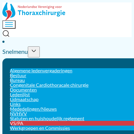
Snelmenu
Algemene ledenvergaderingen
Bestuur
Bureau
Congenitale Cardiothoracale chirurgie
Documenten
Ledenlijst
Lidmaatschap
Links
Mededelingen/Nieuws
NVHVV
Statuten en huishoudelijk reglement
VS/PA
Werkgroepen en Commissies