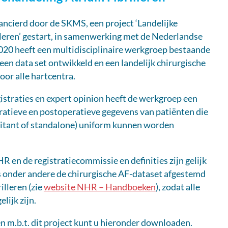
nancierd door de SKMS, een project ‘Landelijke
lleren’ gestart, in samenwerking met de Nederlandse
2020 heeft een multidisciplinaire werkgroep bestaande
n data set ontwikkeld en een landelijk chirurgische
voor alle hartcentra.
istraties en expert opinion heeft de werkgroep een
atieve en postoperatieve gegevens van patiënten die
mitant of standalone) uniform kunnen worden
 en de registratiecommissie en definities zijn gelijk
is onder andere de chirurgische AF-dataset afgestemd
illeren (zie
website NHR – Handboeken
), zodat alle
lijk zijn.
 m.b.t. dit project kunt u hieronder downloaden.