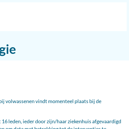
gie
 bij volwassenen vindt momenteel plaats bij de
 16 leden, ieder door zijn/haar ziekenhuis afgevaardigd
 om data met betrekking tot de interventies te