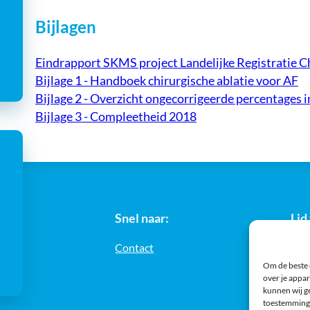
Bijlagen
Eindrapport SKMS project Landelijke Registratie C
Bijlage 1 - Handboek chirurgische ablatie voor AF
Bijlage 2 - Overzicht ongecorrigeerde percentages i
Bijlage 3 - Compleetheid 2018
Snel naar:
Lid
Contact
Om de beste 
over je appar
kunnen wij ge
toestemming 