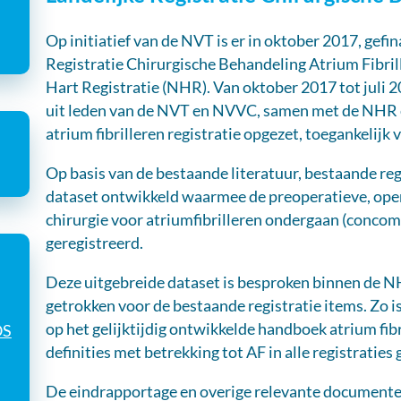
Op initiatief van de NVT is er in oktober 2017, gefi
Registratie Chirurgische Behandeling Atrium Fibri
Hart Registratie (NHR). Van oktober 2017 tot juli 
uit leden van de NVT en NVVC, samen met de NHR ee
atrium fibrilleren registratie opgezet, toegankelijk 
Op basis van de bestaande literatuur, bestaande reg
dataset ontwikkeld waarmee de preoperatieve, oper
chirurgie voor atriumfibrilleren ondergaan (conco
geregistreerd.
Deze uitgebreide dataset is besproken binnen de NHR
getrokken voor de bestaande registratie items. Zo 
op het gelijktijdig ontwikkelde handboek atrium fibr
OS
definities met betrekking tot AF in alle registraties ge
De eindrapportage en overige relevante documenten