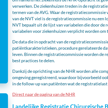
verwerken. De ziekenhuizen treden in de registrati
termen van de AVG. Waar de registratiecommissie 
van de NVT viel is de registratiecommissie nu een l
NVT bepaalt uit de lijst van variabelen die door de
variabelen voor ziekenhuizen verplicht worden om 
De data die in opdracht van de registratiecommissi
patiëntkarakteristieken, procedure gerelateerde dat
leven. Binnen de registratiecommissie worden de re
best practices te delen.
Dankzij de oprichting van de NHR worden alle compl
omgeving geregistreerd, waardoor bijvoorbeeld ook
in de follow-up van patiënten wat de registratielas
Direct naar de pagina van de NHR
Landelijke Registratie Chirurgische 