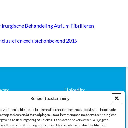
hirurgische Behandeling Atrium Fibrilleren
nclusief en exclusief onbekend 2019
 van:
LinkedIn:
Beheer toestemming
ervaringen te bieden, gebruiken wij technologieën zoals cookies om informatie
aat op te slaan en/of te raadplegen. Door in te stemmen met deze technologieën
gevens zoals surfgedrag of unieke ID's op deze site verwerken. Als je geen
geeft of uw toestemming intrekt, kan dit een nadelige invloed hebben op