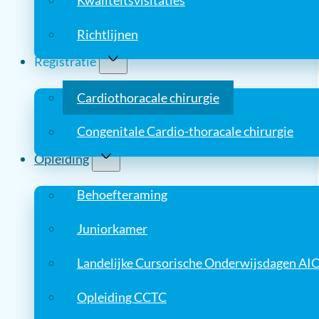
Kwaliteitsvisitaties
Richtlijnen
Registratie
Cardiothoracale chirurgie
Congenitale Cardio-thoracale chirurgie
Opleiding
Behoefteraming
Juniorkamer
Landelijke Cursorische Onderwijsdagen AI
Opleiding CCTC