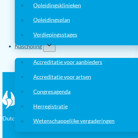
Opleidingsklinieken
Opleidingsplan
Verdiepingsstages
Nascholing
Accreditatie voor aanbieders
Accreditatie voor artsen
Congresagenda
Herregistratie
Dutch Association for Cardio-Thoracic Surgery
Wetenschappelijke vergaderingen