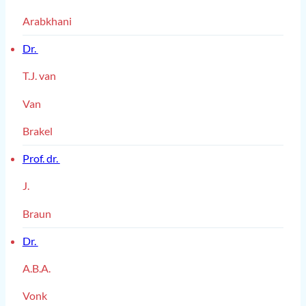
Arabkhani
Dr.
T.J. van
Van
Brakel
Prof. dr.
J.
Braun
Dr.
A.B.A.
Vonk