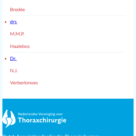
Bredée
drs
M.M.P.
Haalebos
Dr.
N.J.
Verberkmoes