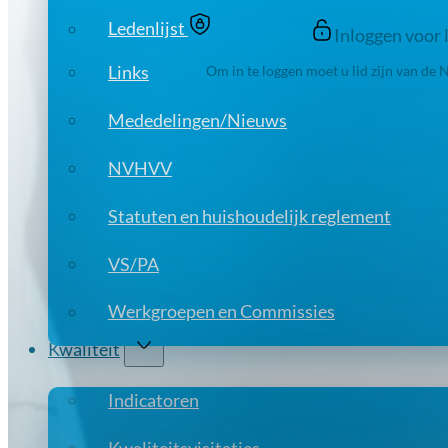
Ledenlijst
Inloggen voor 
Links
Om in te loggen moet u lid zijn van de 
Mededelingen/Nieuws
NVHVV
Statuten en huishoudelijk reglement
VS/PA
Werkgroepen en Commissies
Kwaliteit
Indicatoren