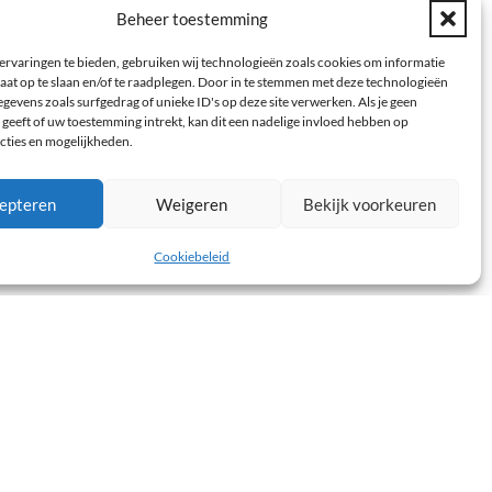
Beheer toestemming
 rapportage Congenitale
ervaringen te bieden, gebruiken wij technologieën zoals cookies om informatie
Chirurgie gepubliceerd
aat op te slaan en/of te raadplegen. Door in te stemmen met deze technologieën
gevens zoals surfgedrag of unieke ID's op deze site verwerken. Als je geen
geeft of uw toestemming intrekt, kan dit een nadelige invloed hebben op
cties en mogelijkheden.
epteren
Weigeren
Bekijk voorkeuren
Cookiebeleid
rookvrije generatie