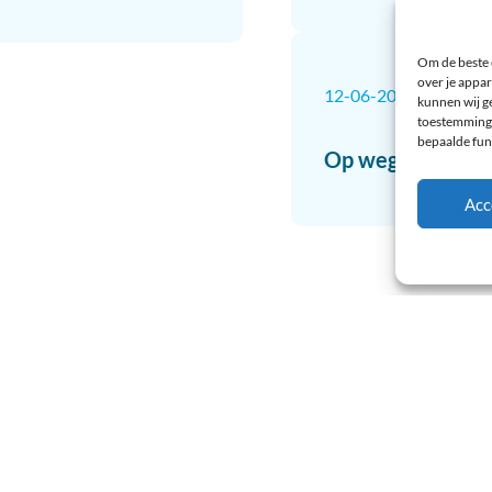
aarsvergadering NVT
Eerste landelijke
Om de beste 
Cardiothoracale 
over je appar
, Utrecht
kunnen wij ge
toestemming 
bepaalde fun
Acc
12-06-2024
Op weg naar een 