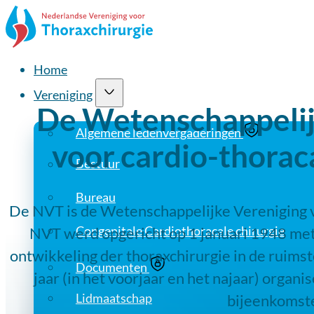
Home
Vereniging
De Wetenschappelij
Algemene ledenvergaderingen
voor cardio-thorac
Bestuur
Bureau
De NVT is de Wetenschappelijke Vereniging v
Congenitale Cardiothoracale chirurgie
NVT werd opgericht op 1 januari 1948 met 
ontwikkeling der thoraxchirurgie in de ruimst
Documenten
jaar (in het voorjaar en het najaar) orga
Lidmaatschap
bijeenkomst