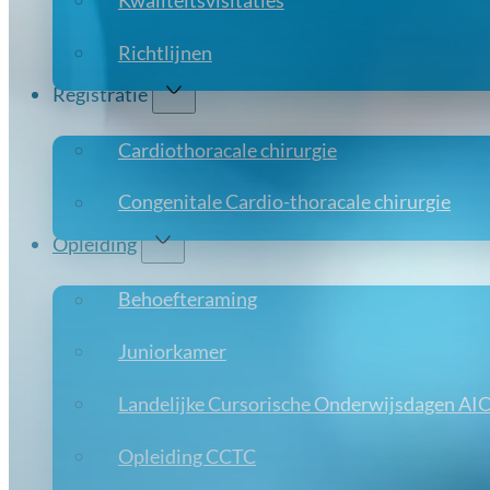
Kwaliteitsvisitaties
Richtlijnen
Registratie
Cardiothoracale chirurgie
Congenitale Cardio-thoracale chirurgie
Opleiding
Behoefteraming
Juniorkamer
Landelijke Cursorische Onderwijsdagen AI
Opleiding CCTC