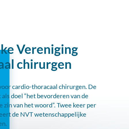
ke Vereniging
aal chirurgen
oor cardio-thoracaal chirurgen. De
als doel “het bevorderen van de
e zin van het woord”. Twee keer per
niseert de NVT wetenschappelijke
en.