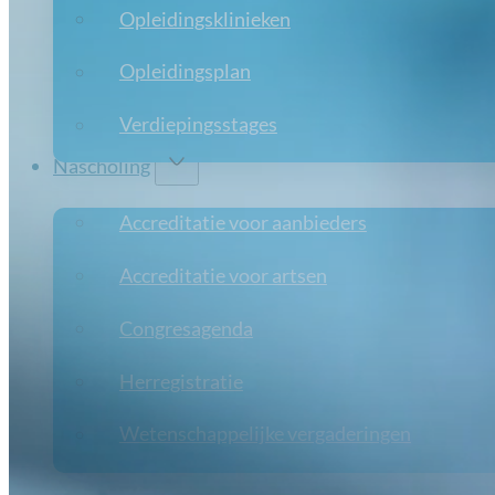
Opleidingsklinieken
Opleidingsplan
Verdiepingsstages
Nascholing
Accreditatie voor aanbieders
Accreditatie voor artsen
Congresagenda
Herregistratie
Wetenschappelijke vergaderingen