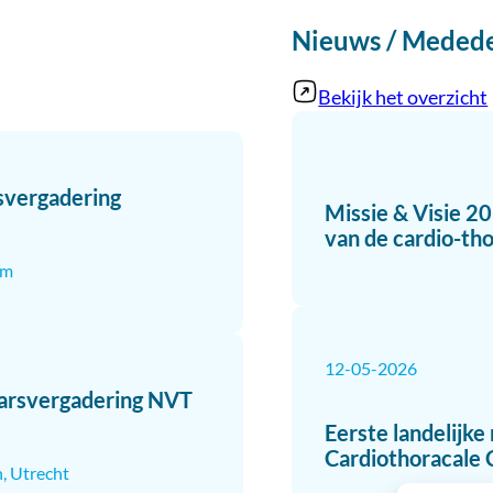
Nieuws / Meded
Bekijk het overzicht
svergadering
Missie & Visie 2
van de cardio-tho
em
12-05-2026