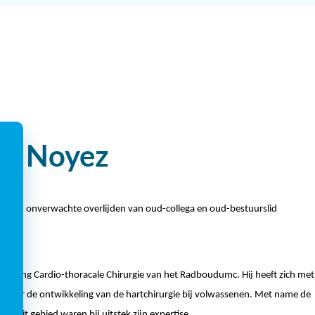
uc Noyez
omen onverwachte overlijden van oud-collega en oud-bestuurslid
 afdeling Cardio-thoracale Chirurgie van het Radboudumc. Hij heeft zich met
 voor de ontwikkeling van de hartchirurgie bij volwassenen. Met name de
 op dit gebied waren bij uitstek zijn expertise.