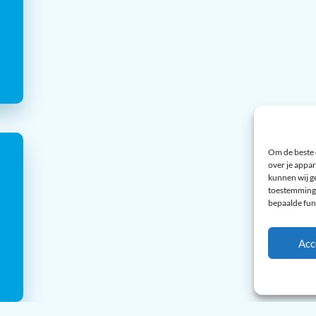
Om de beste 
over je appar
kunnen wij ge
toestemming 
bepaalde fun
Acc