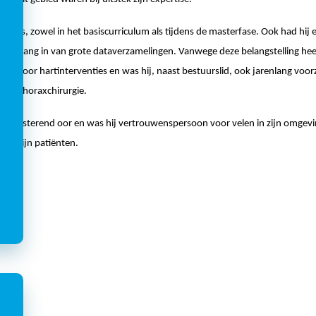
erwijs, zowel in het basiscurriculum als tijdens de masterfase. Ook had hij 
30-
 het belang in van grote dataverzamelingen. Vanwege deze belangstelling hee
em voor hartinterventies en was hij, naast bestuurslid, ook jarenlang voorz
voor Thoraxchirurgie.
een luisterend oor en was hij vertrouwenspersoon voor velen in zijn omgevi
oor zijn patiënten.