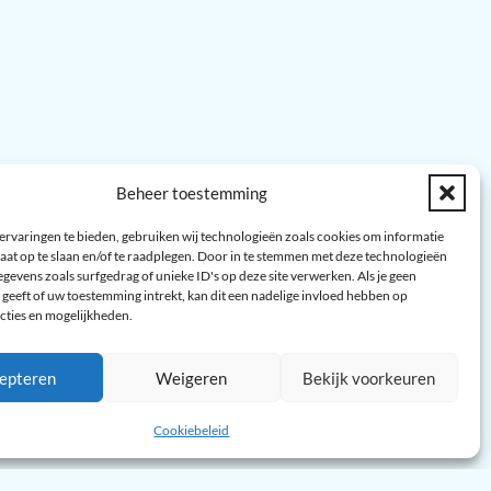
Beheer toestemming
ervaringen te bieden, gebruiken wij technologieën zoals cookies om informatie
aat op te slaan en/of te raadplegen. Door in te stemmen met deze technologieën
gevens zoals surfgedrag of unieke ID's op deze site verwerken. Als je geen
geeft of uw toestemming intrekt, kan dit een nadelige invloed hebben op
cties en mogelijkheden.
epteren
Weigeren
Bekijk voorkeuren
Cookiebeleid