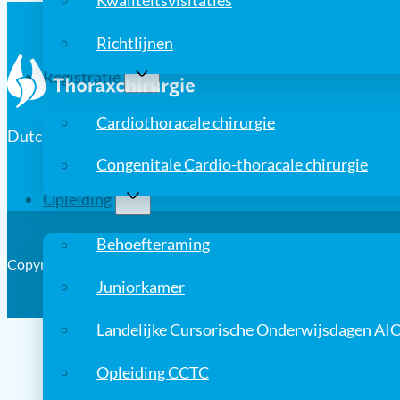
Kwaliteitsvisitaties
Richtlijnen
Registratie
Cardiothoracale chirurgie
Dutch Association for Cardio-Thoracic Surgery
Congenitale Cardio-thoracale chirurgie
Opleiding
Behoefteraming
Copyright © 2026, Nederlandse Vereniging voor Thoraxchirurgi
Juniorkamer
Landelijke Cursorische Onderwijsdagen AI
Opleiding CCTC