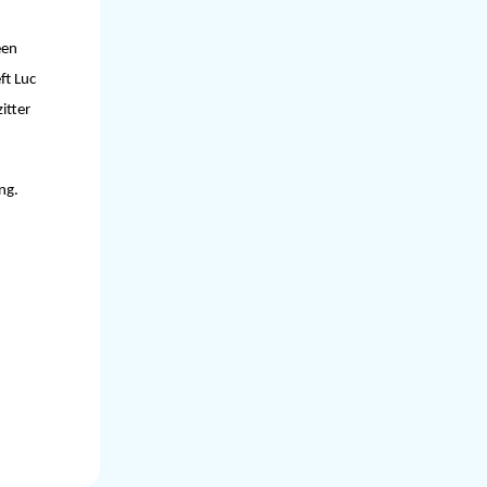
een
12-2021
ft Luc
itter
ng.