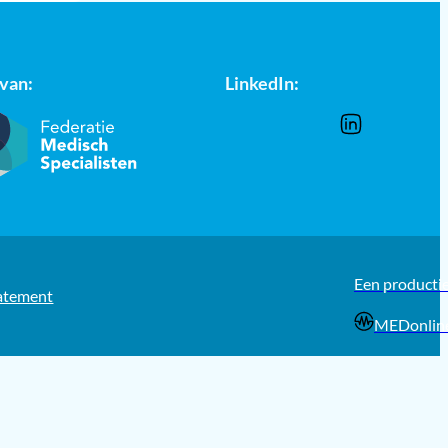
 van:
LinkedIn:
Een producti
tatement
MEDonlin