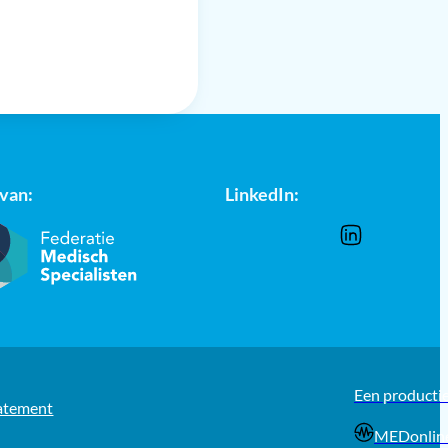
 van:
LinkedIn:
Een producti
tatement
MEDonlin