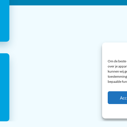
Om de beste 
over je appar
kunnen wij ge
toestemming 
bepaalde fun
Acc