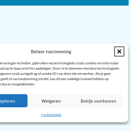
Beheer toestemming
ervaringen te bieden, gebruiken wij technologieën zoals cookies om informatie
aat op te slaan en/of te raadplegen. Door in te stemmen met deze technologieën
gevens zoals surfgedrag of unieke ID's op deze site verwerken. Als je geen
geeft of uw toestemming intrekt, kan dit een nadelige invloed hebben op
cties en mogelijkheden.
epteren
Weigeren
Bekijk voorkeuren
Cookiebeleid