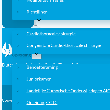
Kwaliteitsvisitaties
PROGRAMMA
Richtlijnen
Registratie
Cardiothoracale chirurgie
Congenitale Cardio-thoracale chirurgie
Opleiding
Dutch Association for Cardio-Thoracic Surgery
Behoefteraming
Juniorkamer
Landelijke Cursorische Onderwijsdagen AI
Copyright © 2026, Nederlandse Vereniging voor Thoraxchirurgi
Opleiding CCTC