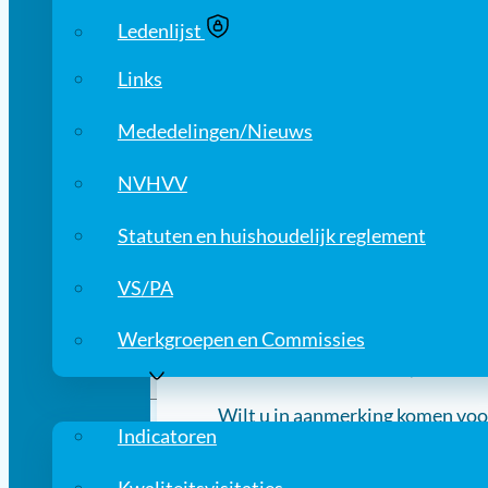
Ledenlijst
Tijd
Links
9.00 uur tot 17.00 uur
Mededelingen/Nieuws
Tussen 13.30 uur en 14.30 uur vi
seniorleden en het bestuur van 
NVHVV
beschikbaar.
Statuten en huishoudelijk reglement
Programma en aanmelden
VS/PA
Het programma kunt u hieronder
Werkgroepen en Commissies
kosten voor niet-leden (studente
Kwaliteit
Wilt u in aanmerking komen voor
Indicatoren