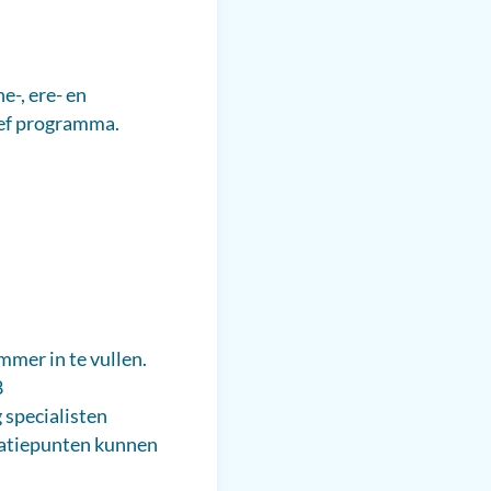
e-, ere- en
ief programma.
mer in te vullen.
8
 specialisten
itatiepunten kunnen