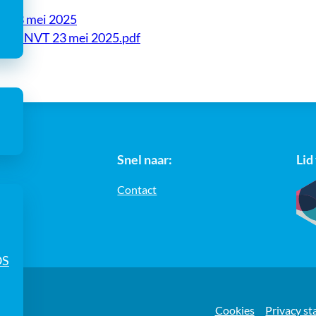
g 23 mei 2025
res NVT 23 mei 2025.pdf
Snel naar:
Lid
Contact
OS
e
Cookies
Privacy s