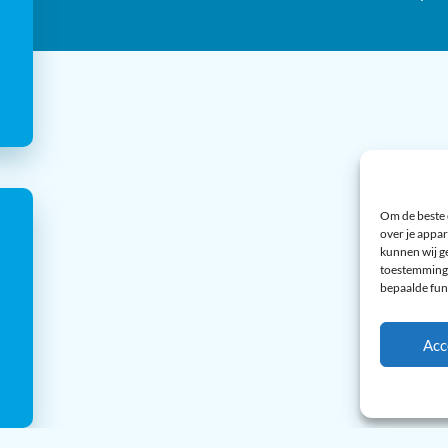
Om de beste 
over je appar
kunnen wij ge
toestemming 
bepaalde fun
Acc