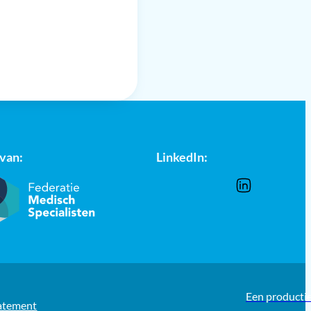
 van:
LinkedIn:
Een producti
tatement