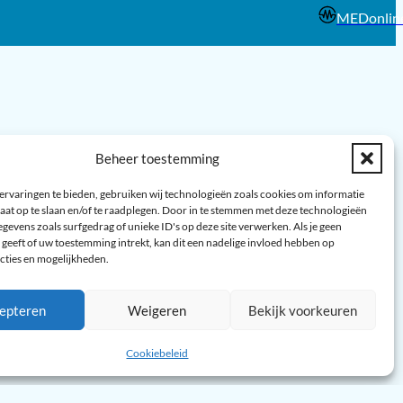
MEDonlin
Beheer toestemming
ervaringen te bieden, gebruiken wij technologieën zoals cookies om informatie
aat op te slaan en/of te raadplegen. Door in te stemmen met deze technologieën
gevens zoals surfgedrag of unieke ID's op deze site verwerken. Als je geen
geeft of uw toestemming intrekt, kan dit een nadelige invloed hebben op
cties en mogelijkheden.
epteren
Weigeren
Bekijk voorkeuren
Cookiebeleid