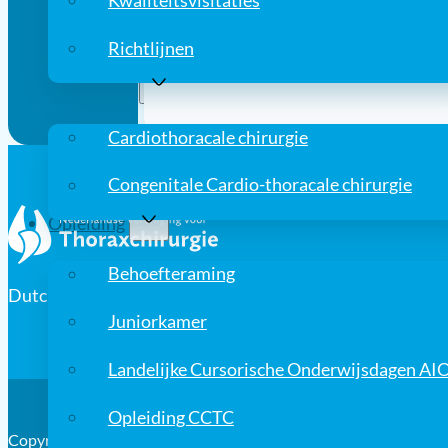
Kwaliteitsvisitaties
Programma voorjaarsvergaderin
Richtlijnen
Programmaboekje voorjaarscong
Registratie
Cardiothoracale chirurgie
Congenitale Cardio-thoracale chirurgie
Opleiding
Behoefteraming
Dutch Association for Cardio-Thoracic Surgery
Juniorkamer
Landelijke Cursorische Onderwijsdagen AI
Opleiding CCTC
Copyright © 2026, Nederlandse Vereniging voor Thoraxchirurgi