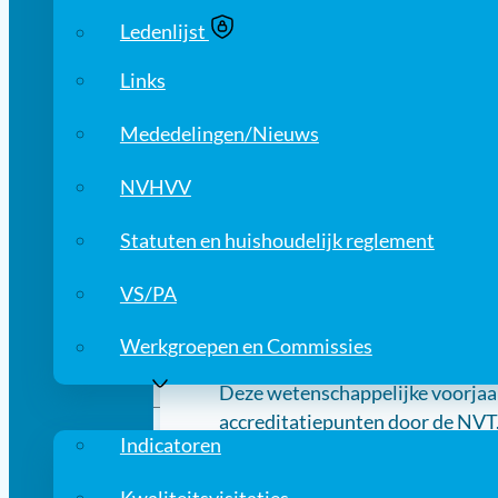
Ledenlijst
8.30 uur tot 17.00 uur
Links
Tussen 13.45 uur en 14.45 uur vi
seniorleden en het bestuur van 
Mededelingen/Nieuws
Programma en aanmelden
NVHVV
Het programmaboekje kunt u hie
Statuten en huishoudelijk reglement
bovenstaande button. De kosten v
VS/PA
Accreditatie
Werkgroepen en Commissies
Wilt u in aanmerking komen voor
Kwaliteit
Deze wetenschappelijke voorjaa
accreditatiepunten door de NVT. 
Indicatoren
register. Leden van de NAPA ontv
bijschrijven in het persoonlijk G