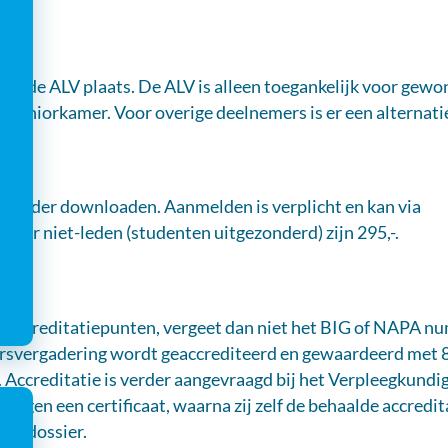
ndt de ALV plaats. De ALV is alleen toegankelijk voor gewon
de juniorkamer. Voor overige deelnemers is er een alternat
ronder downloaden. Aanmelden is verplicht en kan via
oor niet-leden (studenten uitgezonderd) zijn 295,-.
 accreditatiepunten, vergeet dan niet het BIG of NAPA num
rsvergadering wordt geaccrediteerd en gewaardeerd met 
Accreditatie is verder aangevraagd bij het Verpleegkundig
angen een certificaat, waarna zij zelf de behaalde accred
AIA dossier.